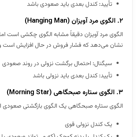
تأیید: کندل بعدی باید صعودی باشد
۲. الگوی مرد آویزان (
Hanging Man
)
الگوی مرد آویزان دقیقاً مشابه الگوی چکشی است اما
نشان می‌دهد که فشار فروش در حال افزایش است و 
سیگنال: احتمال برگشت نزولی در روند صعودی
تأیید: کندل بعدی باید نزولی باشد
۳. الگوی ستاره صبحگاهی (
Morning Star
)
الگوی ستاره صبحگاهی یک الگوی بازگشتی صعودی 
یک کندل نزولی قوی
یک کندل با بدنه کوچک (که می‌تواند صعودی یا ن