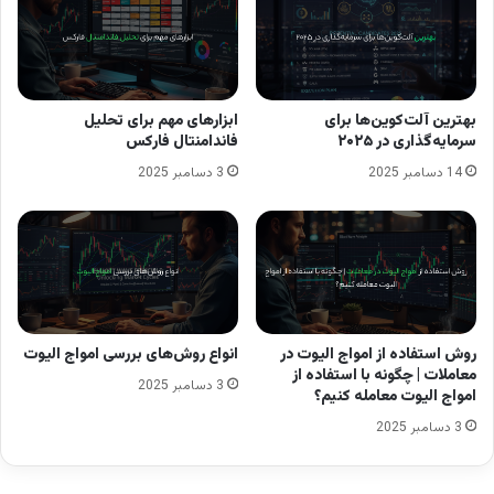
توانایی واکنش سریع به تغییرات را دارند و می‌توانند
ریسک نوسانات بازار را مدیریت کنند. ابزارهایی مانند
تقویم اقتصادی و خبرگزاری‌های لحظه‌ای از اهمیت
بهترین آلت‌کوین‌ها برای
ابزارهای مهم برای تحلیل
سرمایه‌گذاری در ۲۰۲۵
فاندامنتال فارکس
بالایی برخوردارند، زیرا این منابع به معامله‌گران کمک
14 دسامبر 2025
3 دسامبر 2025
می‌کنند تا همیشه از آخرین اخبار مطلع باشند و در
زمان انتشار خبر، بهترین تصمیمات ممکن را اتخاذ
کنند. موفقیت در معامله‌گری بر اساس اخبار نیازمند
توانایی تحلیل دقیق اخبار و ورود به موقع به معاملات
است.
روش استفاده از امواج الیوت در
انواع روش‌های بررسی امواج الیوت
معاملات | چگونه با استفاده از
3 دسامبر 2025
امواج الیوت معامله کنیم؟
3 دسامبر 2025