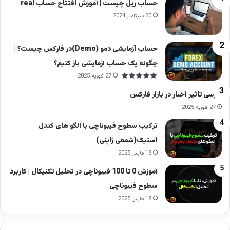
حجم مبنا سهم. ۱ میلیون سهم
حساب ریل چیست | آموزش افتتاح حساب real
30 سپتامبر 2024
حجم معاملات امروز. ۵۰۰ هزار سهم
حساب آزمایشی دمو (Demo)در فارکس چیست؟ |
نتیجه:
چگونه یک حساب آزمایشی باز کنیم؟
27 فوریه 2025
فقط نیمی از نوسان مجاز در قیمت پایانی اعمال
بررسی تاثیر اخبار در بازار فارکس
می‌شود
27 فوریه 2025
حتی اگر قیمت آخرین معامله در صف خرید باشد
ترکیب سطوح فیبوناچی با الگو های کندل
استیک(شمعی ژاپنی)
به همین دلیل است که بعضی سهم‌ها:
18 مارس 2025
آموزش 0 تا 100 فیبوناچی در تحلیل تکنیکال | کاربرد
چند روز صف خرید یا فروش دارند
سطوح فیبوناچی
اما قیمت پایانی بسیار کند حرکت می‌کند
18 مارس 2025
اگر حجم معاملات بیشتر از حجم مبنا باشد