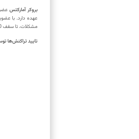
بروکر آمارکتس
عهده دارد. با عضو
مشکلات، تا سقف 20 هزار یورو به معامله‌گران جبران خسارت پرداخت می‌کند.
تایید تراکنش‌ها تو