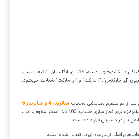
فی در کشورهای روسیه، اوکراین، انگلستان، ترکیه، قبرس،
مچون “ای مارکتس”، “آ مارکت” و “ای مارکت” شناخته می‌شود،
وانند از دو پلتفرم معاملاتی محبوب
متاتریدر 4 و متاتریدر 5
استفاده کنند. این بروکر همچنین اهرم معاملاتی تا سقف 1:3000 را ارائه می‌دهد و حداقل مبلغ لازم برای فعال‌سازی حساب، 100 دلار است. علاوه بر این،
لامی نیز در دسترس قرار داده است.
اب‌های اصلی تریدرهای ایرانی تبدیل شده است.