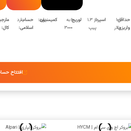
حداقل
۱۰۰
اسپرد:
از ۱.۳
لوریج:
۱ به
ندارد
کمیسیون:
حساب
دارد
مارجی
واریزی:
دلار
پیپ
۳۰۰۰
اسلامی:
کال:
افتتاح حسا