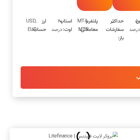
ن
۵۰
_
حداکثر
پلتفرم
MT4,
استاپ
۲۰
ارز
USD,
درصد
سفارشات
معاملاتی:
MT5
اوت:
درصد
حساب:
EUR
باز:
ب