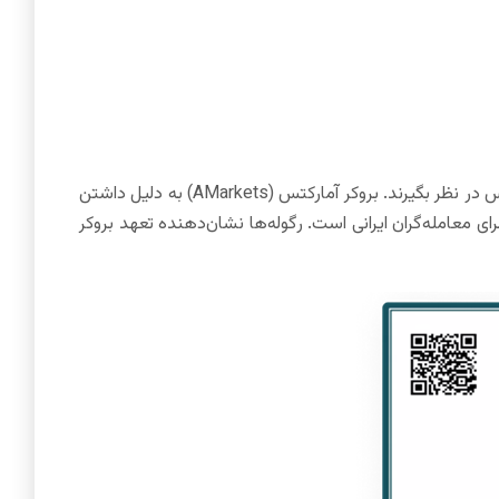
رگوله بروکرها یکی از مهم‌ترین فاکتورهایی است که معامله‌گران باید در انتخاب کارگزاری فارکس در نظر بگیرند. بروکر آمارکتس (AMarkets) به دلیل داشتن
ای معامله‌گران ایرانی است. رگوله‌ها نشان‌دهنده تعهد بروکر