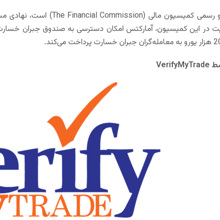
عضو رسمی کمیسیون مالی (ion
یت در این کمیسیون، آمارکتس امکان دسترسی به صندوق جبران خسارت ر
سط
VerifyMyTrade