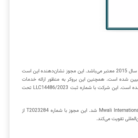
دارای مجوز رگوله FSA از سنت وینسنت و گرنادین‌ها به شماره 22567 است که از سال 2015 معتبر می‌باشد. این مجوز نشان‌دهنده این است
عیین شده است. همچنین این بروکر به منظور ارائه خدمات
گسترده‌تر به مشتریان در سطح بین‌المللی، تحت نام AMarkets LLC در جزایر کوک ثبت شده است. این شرکت با شماره ثبت LLC14486/2023 تحت
موفق به دریافت مجوز جدیدی از Mwali International Services Authority (MISA) شد. این مجوز با شماره T2023284 از