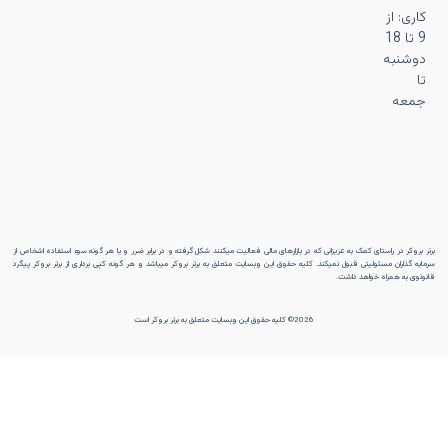
کاری: از
9 تا 18
دوشنبه
تا
جمعه
برتر بروکر در راستای کمک به عزیزانی که در بازارهای مالی فعالیت میکنند شکل گرفته و در برابر ضرر و یا هر گونه سوء استفاده اشخاص از
سرمایه گذاران مسئولیتی قبول نمیکند. کلیه حقوق این وبسایت متعلق به برتر بروکر میباشد و هر گونه کپی برداری از برتر بروکر پیگرد
قانونوی به همراه خواهد داشت.
2026© کلیه حقوق این وبسایت متعلق به برتر بروکر است