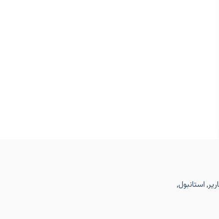
یر, استانبول,