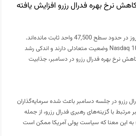
قراردادهای آتی شاخص Dow Jones در معاملات امروز در حدود سطح 47,500 واحد ثابت مانده‌اند.
همچنین قراردادهای آتی شاخص‌های S&P 500 و Nasdaq 100 وضعیت متعادلی دارند و اندکی رشد
 کاهش نرخ بهره فدرال رزرو در دسامبر، جذابیت
ال رزرو در جلسه دسامبر باعث شده سرمایه‌گذاران
 مرتبط با گزینه‌های رهبری فدرال رزرو، از جمله
 کرده است؛ به این معنا که سیاست پولی آمریکا ممکن است