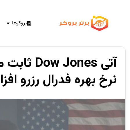
بروکرها
آتی  Jones
نرخ بهره فدرال رزرو افز