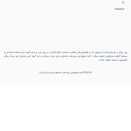
تا
جمعه
برتر بروکر در راستای کمک به عزیزانی که در بازارهای مالی فعالیت میکنند شکل گرفته و در برابر ضرر و یا هر گونه سوء استفاده اشخاص از
سرمایه گذاران مسئولیتی قبول نمیکند. کلیه حقوق این وبسایت متعلق به برتر بروکر میباشد و هر گونه کپی برداری از برتر بروکر پیگرد
قانونوی به همراه خواهد داشت.
2026© کلیه حقوق این وبسایت متعلق به برتر بروکر است