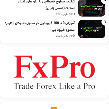
ترکیب سطوح فیبوناچی با الگو های کندل
استیک(شمعی ژاپنی)
18 مارس 2025
آموزش 0 تا 100 فیبوناچی در تحلیل تکنیکال | کاربرد
سطوح فیبوناچی
18 مارس 2025