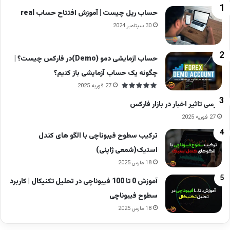
دسترسی سریع به قیمت‌ها
حساب ریل چیست | آموزش افتتاح حساب real
30 سپتامبر 2024
نقدشوندگی بالا
عدم نیاز به مراجعه حضوری
حساب آزمایشی دمو (Demo)در فارکس چیست؟ |
مدیریت آسان دارایی
چگونه یک حساب آزمایشی باز کنیم؟
27 فوریه 2025
این ویژگی‌ها باعث شده خرید آنلاین طلا برای بسیاری
بررسی تاثیر اخبار در بازار فارکس
از افراد به گزینه‌ای مناسب جهت حفظ ارزش سرمایه
27 فوریه 2025
تبدیل شود.
ترکیب سطوح فیبوناچی با الگو های کندل
استیک(شمعی ژاپنی)
18 مارس 2025
آموزش 0 تا 100 فیبوناچی در تحلیل تکنیکال | کاربرد
سطوح فیبوناچی
18 مارس 2025