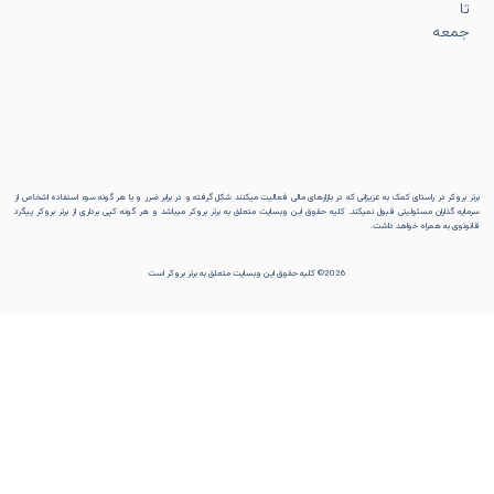
تا
جمعه
برتر بروکر در راستای کمک به عزیزانی که در بازارهای مالی فعالیت میکنند شکل گرفته و در برابر ضرر و یا هر گونه سوء استفاده اشخاص از
سرمایه گذاران مسئولیتی قبول نمیکند. کلیه حقوق این وبسایت متعلق به برتر بروکر میباشد و هر گونه کپی برداری از برتر بروکر پیگرد
قانونوی به همراه خواهد داشت.
2026© کلیه حقوق این وبسایت متعلق به برتر بروکر است