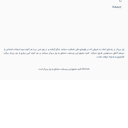
تا
جمعه
برتر بروکر در راستای کمک به عزیزانی که در بازارهای مالی فعالیت میکنند شکل گرفته و در برابر ضرر و یا هر گونه سوء استفاده اشخاص از
سرمایه گذاران مسئولیتی قبول نمیکند. کلیه حقوق این وبسایت متعلق به برتر بروکر میباشد و هر گونه کپی برداری از برتر بروکر پیگرد
قانونوی به همراه خواهد داشت.
2026© کلیه حقوق این وبسایت متعلق به برتر بروکر است