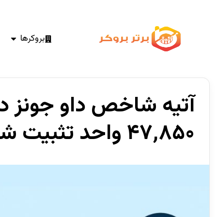
بروکرها
آتیه شاخص داو جونز در
۴۷٬۸۵۰ واحد تثبیت شده است