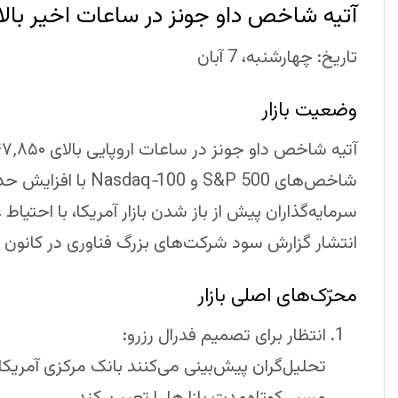
آتیه شاخص داو جونز در ساعات اخیر بالای ۴۷٬۸۵۰ واحد تثبیت شده
تاریخ: چهارشنبه، 7 آبان
وضعیت بازار
شاخص‌های S&P 500 و Nasdaq‑100 با افزایش حدود ۰٫۲۷٪ و ۰٫۴۸٪ معامله می‌شوند.
سرمایه‌گذاران پیش از باز شدن بازار آمریکا، با احتی
انتشار گزارش سود شرکت‌های بزرگ فناوری در کانون تو
محرّک‌های اصلی بازار
انتظار برای تصمیم فدرال رزرو:
تحلیل‌گران پیش‌بینی می‌کنند بانک مرکزی آمری
مسیر کوتاه‌مدت بازارها را تعیین کند.