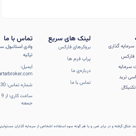
لینک های سریع
تماس با ما
سرمایه گذاری
وادی استانبول, سار
بروکرهای فارکس
ترکیه
فارکس
پراپ فرم ها
 سرمایه
ایمیل:
درباره‌ی ما
rtarbroker.com
سی ترید
تماس با ما
شماره تماس: 989106056230+
کنیکال
جمعه
کنند شکل گرفته و در برابر ضرر و یا هر گونه سوء استفاده اشخاص از سرمایه گذاران مسئولیت