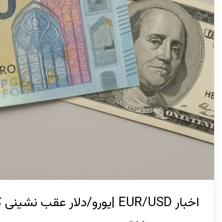
اخبار EUR/USD |یورو/دلار عقب نشینی کرد