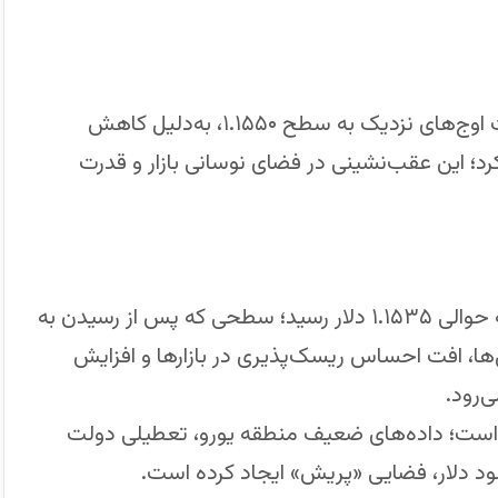
جفت ارز یورو/دلار (EUR/USD) این هفته پس از ثبت اوج‌های نزدیک به سطح ۱.۱۵۵۰، به‌دلیل کاهش
رد؛ این عقب‌نشینی در فضای نوسانی بازار و قدرت
جفت ارز EUR/USD در آغاز معاملات اروپایی امروز به حوالی ۱.۱۵۳۵ دلار رسید؛ سطحی که پس از رسیدن به
افت. طبق تحلیل‌ها، افت احساس ریسک‌پذیری در بازارها و افزایش
‌رود.
وده است؛ داده‌های ضعیف منطقه یورو، تعطیلی دولت
سود دلار، فضایی «پریش» ایجاد کرده است.