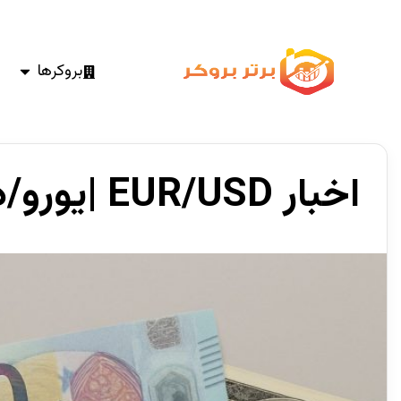
بروکرها
اخبار EUR/USD |یورو/دلار عقب نشینی کرد