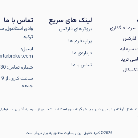
لینک های سریع
تماس با ما
سرمایه گذاری
وادی استانبول, سار
بروکرهای فارکس
ترکیه
فارکس
پراپ فرم ها
 سرمایه
ایمیل:
درباره‌ی ما
rtarbroker.com
سی ترید
تماس با ما
شماره تماس: 989106056230+
کنیکال
جمعه
کنند شکل گرفته و در برابر ضرر و یا هر گونه سوء استفاده اشخاص از سرمایه گذاران مسئولیت
2026© کلیه حقوق این وبسایت متعلق به برتر بروکر است