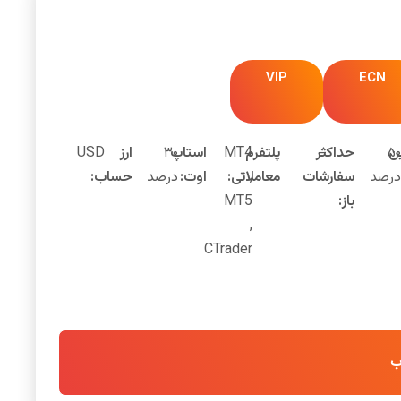
VIP
ECN
ن
۵۰
–
حداکثر
پلتفرم
MT4
استاپ
۳۰
ارز
USD
درصد
سفارشات
,
معاملاتی:
اوت:
درصد
حساب:
باز:
MT5
,
CTrader
ب