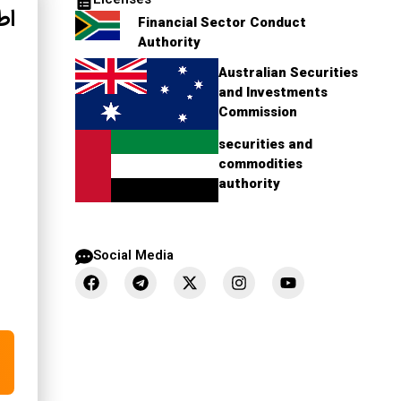
Licenses
اط
Financial Sector Conduct
Authority
Australian Securities
and Investments
Commission
securities and
commodities
authority
Social Media