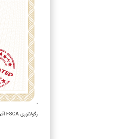
رگولاتوری
FSCA
آفری