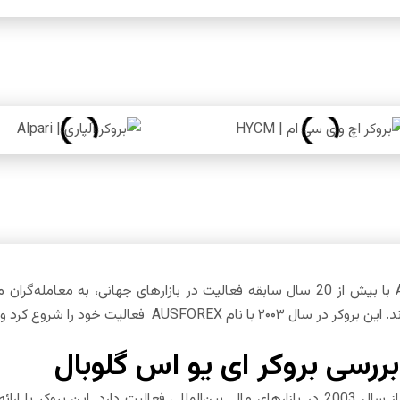
بروکر “”AUS Global با بیش از 20 سال سابقه فعالیت در بازارهای جهانی، 
عالیت خود را شروع کرد و در سال ۲۰۲۲ به AUS Golbal تغییر نام داد.
ررسی بروکر ای یو اس گلوبال
بروکر AUS Global از سال 2003 در بازارهای مالی بین‌المللی فعالیت دارد. ا