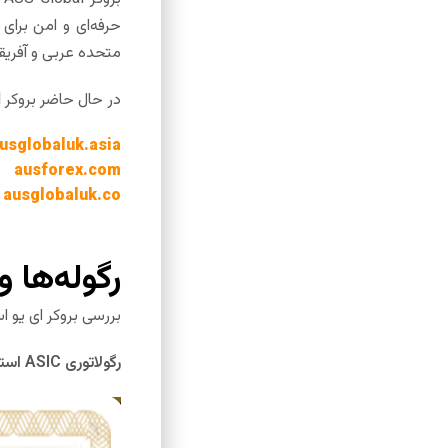
حرفه‌ای و امن برای 
متحده عربی و آفریق
در حال حاضر بروکر AUS Gobal با ۳ دامنه زیر در حال فعالیت می باشد همچنین بروکر دارای سایت به زبان فارسی بوده و به ایرانیان نیز خدمات می دهد.
usglobaluk.asia
ausforex.com
ausglobaluk.co
رگوله‌ها 
بررسی بروکر ای یو ا
رگولاتوری
ASIC
استرا